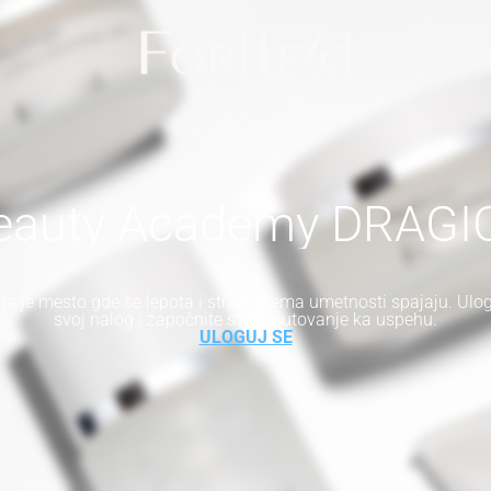
eauty Academy DRAGI
a je mesto gde se lepota i strast prema umetnosti spajaju. Ulog
svoj nalog i započnite svoje putovanje ka uspehu.
ULOGUJ SE