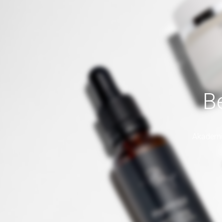
B
Akademij