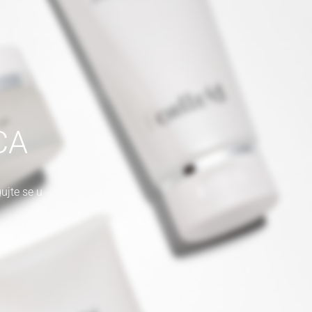
CA
ujte se u