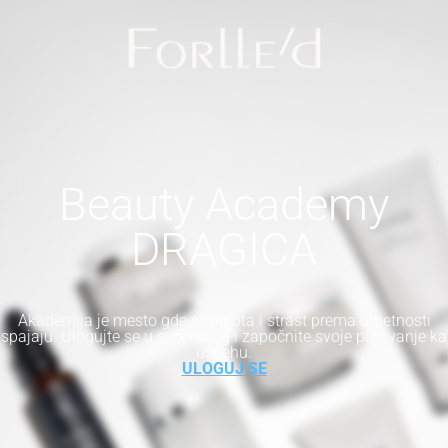
Beauty Academy
DRAGICA
Akademija je mesto gde se lepota i strast prema umetnosti
spajaju. Ulogujte se u svoj nalog i započnite svoje putovanje ka
uspehu.
ULOGUJ SE