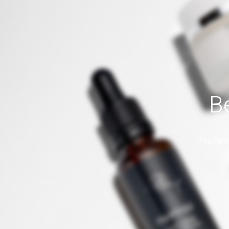
B
Akademij