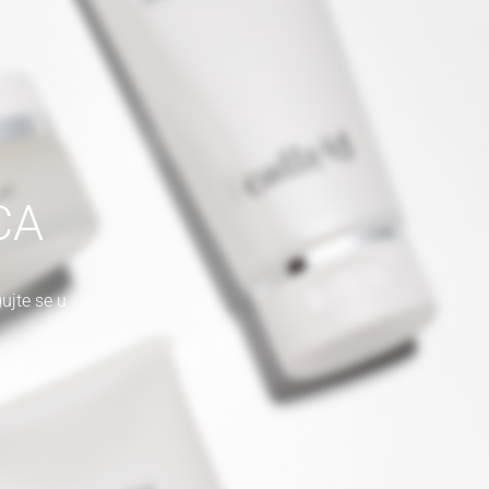
CA
ujte se u