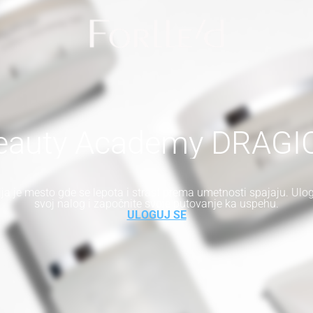
eauty Academy DRAGI
a je mesto gde se lepota i strast prema umetnosti spajaju. Ulog
svoj nalog i započnite svoje putovanje ka uspehu.
ULOGUJ SE