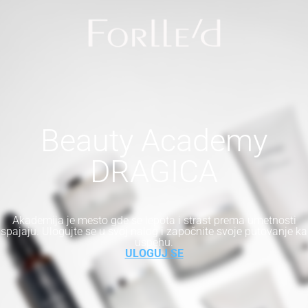
Beauty Academy
DRAGICA
Akademija je mesto gde se lepota i strast prema umetnosti
spajaju. Ulogujte se u svoj nalog i započnite svoje putovanje ka
uspehu.
ULOGUJ SE